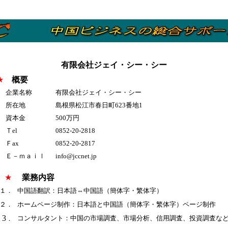
有限会社ジェイ・シー・シー
★
概要
企業名称
有限会社ジェイ・シー・シー
所在地
島根県松江市春日町623番地1
資本金
500万円
Ｔel
0852-20-2818
Ｆax
0852-20-2817
Ｅ－ｍａｉｌ
info@jccnet.jp
★
業務内容
１．
中国語翻訳：日本語⇔中国語（簡体字・繁体字）
２．
ホームページ制作：日本語と中国語（簡体字・繁体字）ページ制作
3
コンサルタント：中国の市場調査、市場分析、信用調査、投資調査な
．